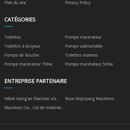
Plan du site
Privacy Policy
CATÉGORIES
Toilettes
Pompe macérateur
Toilettes à broyeur
Pompe submersible
Pompe de douche
Toilettes marines
Pompe macérateur 700w
Pompe macérateur 500w
ENTREPRISE PARTENAIRE
Hébéi Xiong'an Plancher sûr
Wuxi XinjiUyang Machines
Internationale Co..Ltd
Fabrication Co., Ltd.
Machines Cie., Ltd de matériel
de précision de Jiaxing Yihe.