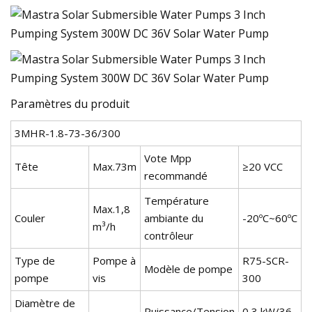
Paramètres du produit
3MHR-1.8-73-36/300
Vote Mpp
Tête
Max.73m
≥20 VCC
recommandé
Température
Max.1,8
Couler
ambiante du
-20ºC~60ºC
m³/h
contrôleur
Type de
Pompe à
R75-SCR-
Modèle de pompe
pompe
vis
300
Diamètre de
Puissance/Tension
0,3 kW/36