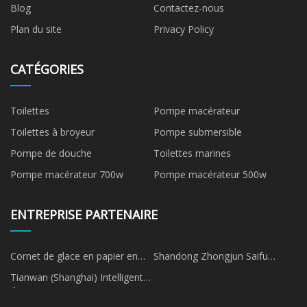
Blog
Contactez-nous
Plan du site
Privacy Policy
CATÉGORIES
Toilettes
Pompe macérateur
Toilettes à broyeur
Pompe submersible
Pompe de douche
Toilettes marines
Pompe macérateur 700w
Pompe macérateur 500w
ENTREPRISE PARTENAIRE
Cornet de glace en papier en
Shandong Zhongjun Saifu
vrac
Machines Fabrication Cie, Ltée
Tianwan (Shanghai) Intelligent
Équipement Co., Ltd.