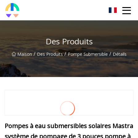
Liaoning HToilet Inc.
Des Produits
/
/
/
Maison
Des Produits
Pompe Submersible
Détails
Pompes à eau submersibles solaires Mastra
système de pompage de 3 pouces pompe à